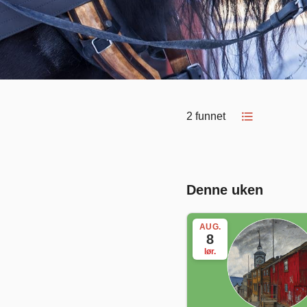
format_list_bulleted
2 funnet
Denne uken
AUG.
8
lør.