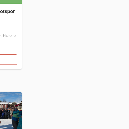
fotspor
r
,
Historie