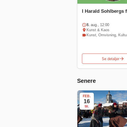
I Harald Sohlbergs 
schedule
8.
aug., 12:00
location_on
Kunst & Kaos
label
Kunst
,
Omvisning
,
Kultu
arrow_forward
Se detaljer
Senere
FEB.
16
tir.