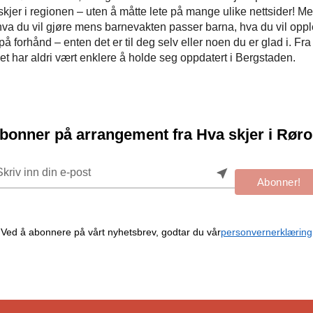
m skjer i regionen – uten å måtte lete på mange ulike nettsider! M
va du vil gjøre mens barnevakten passer barna, hva du vil opple
 på forhånd – enten det er til deg selv eller noen du er glad i. Fra 
t har aldri vært enklere å holde seg oppdatert i Bergstaden.
bonner på arrangement fra Hva skjer i Røro
near_me
Abonner!
Ved å abonnere på vårt nyhetsbrev, godtar du vår
personvernerklæring