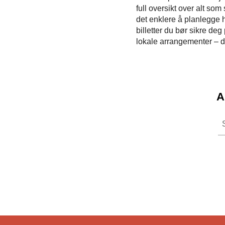
full oversikt over alt so
det enklere å planlegge h
billetter du bør sikre deg
lokale arrangementer – de
A