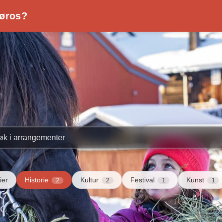
Røros?
 Røros?
ier
Historie
Kultur
Festival
Kunst
2
2
1
1