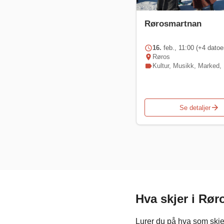
Rørosmartnan
schedule
16.
feb., 11:00 (+4 datoe
location_on
Røros
label
Kultur
,
Musikk
,
Marked
,
arrow_forward
Se detaljer
Hva skjer i Rør
Lurer du på hva som skjer