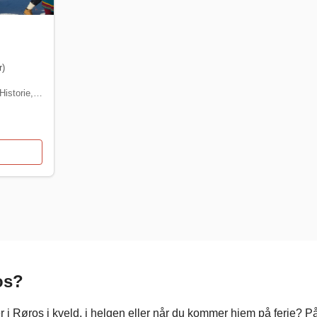
r)
Historie
,
Festival
os?
 i Røros i kveld, i helgen eller når du kommer hjem på ferie? På