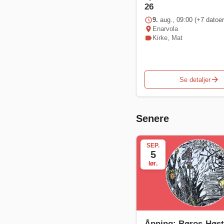
26
schedule
9.
aug., 09:00 (+7 datoer
location_on
Enarvola
label
Kirke
,
Mat
arrow_forward
Se detaljer
Senere
SEP.
5
lør.
Åpning: Røros-Høst