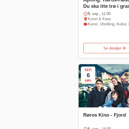
Du ska itte trø i gra
schedule
5.
sep., 11:00
location_on
Kunst & Kaos
label
Kunst
,
Utstilling
,
Kultur
,
arrow_forward
Se detaljer
SEP.
6
søn.
Røros Kino - Fjord
6.
sep., 14:00