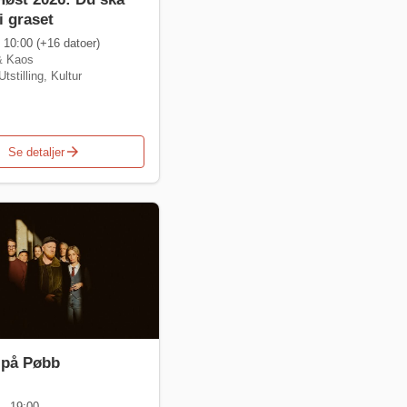
 i graset
 10:00 (+16 datoer)
& Kaos
Utstilling
,
Kultur
arrow_forward
Se detaljer
 på Pøbb
, 19:00