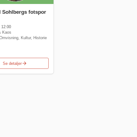
d Sohlbergs fotspor
 12:00
& Kaos
Omvisning
,
Kultur
,
Historie
arrow_forward
Se detaljer