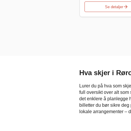
arrow_forward
Se detaljer
Hva skjer i Rør
Lurer du på hva som skjer
full oversikt over alt so
det enklere å planlegge h
billetter du bør sikre deg
lokale arrangementer – de