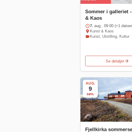
Sommer i galleriet 
& Kaos
schedule
7.
aug., 09:00 (+1 datoer
location_on
Kunst & Kaos
label
Kunst
,
Utstilling
,
Kultur
arrow_forward
Se detaljer
AUG.
9
søn.
Fjellkirka sommers