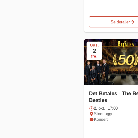
arrow_forward
Se detaljer
OKT.
2
fre.
Det Betales - The Be
Beatles
schedule
2.
okt., 17:00
location_on
Storstuggu
label
Konsert