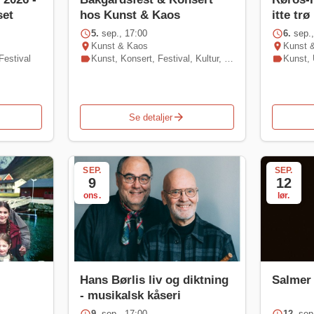
set
hos Kunst & Kaos
itte trø
schedule
5.
sep., 17:00
schedule
6.
sep.,
location_on
Kunst & Kaos
location_on
Kunst 
Festival
label
Kunst
,
Konsert
,
Festival
,
Kultur
,
Utstilling
label
Kunst
,
arrow_forward
Se detaljer
SEP.
SEP.
9
12
ons.
lør.
Hans Børlis liv og diktning
Salmer
- musikalsk kåseri
9.
sep., 17:00
12.
sep.