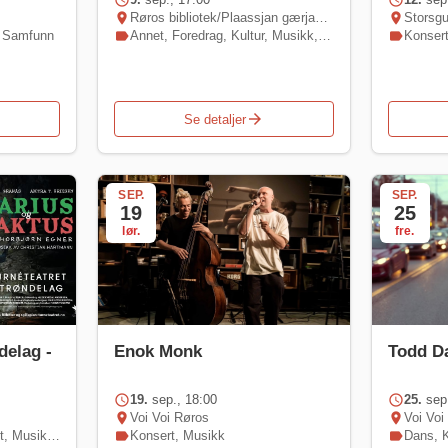
schedule
schedule
location_on
Røros bibliotek/Plaassjan gærjagåetie
location_on
Storsg
,
Samfunn
label
Annet
,
Foredrag
,
Kultur
,
Musikk
,
Konsert
label
Konser
arrow_forward
Se detaljer
SEP.
SEP.
19
25
lør.
fre.
delag -
Enok Monk
Todd D
schedule
19.
sep., 18:00
schedule
25.
sep.
location_on
Voi Voi Røros
location_on
Voi Voi
t
,
Musikk
,
Teater
label
Konsert
,
Musikk
label
Dans
,