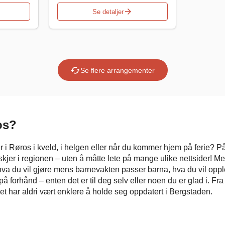
arrow_forward
Se detaljer
cached
Se flere arrangementer
os?
 i Røros i kveld, i helgen eller når du kommer hjem på ferie? På
m skjer i regionen – uten å måtte lete på mange ulike nettsider! M
va du vil gjøre mens barnevakten passer barna, hva du vil opple
 på forhånd – enten det er til deg selv eller noen du er glad i. Fra 
t har aldri vært enklere å holde seg oppdatert i Bergstaden.