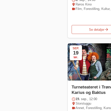
schedule
location_on
Røros Kino
label
Film
,
Forestilling
,
Kultur
arrow_forward
Se detaljer
SEP.
19
lør.
Turneteateret i Trøn
Karius og Baktus
schedule
19.
sep., 12:00
location_on
Storstuggu
label
Annet
,
Forestilling
,
Kuns