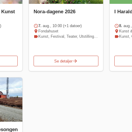
- Kunst
Nora-dagene 2026
I Haral
)
schedule
7.
aug., 10:00 (+1 datoer)
schedule
8.
aug.,
location_on
Fondahuset
location_on
Kunst 
label
Kunst
,
Festival
,
Teater
,
Utstilling
,
Samtale
label
Kunst
,
arrow_forward
Se detaljer
esongen