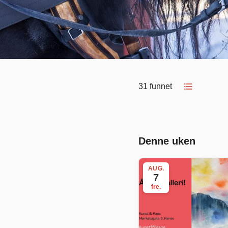
format_list_bulleted
31 funnet
Denne uken
AUG.
7
fre.