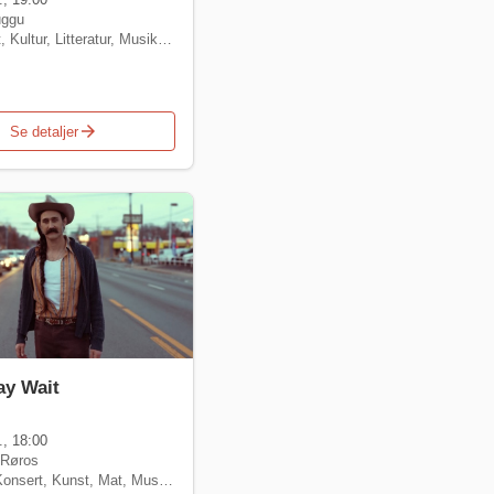
uggu
t
,
Kultur
,
Litteratur
,
Musikk
,
Spill
arrow_forward
Se detaljer
ay Wait
, 18:00
 Røros
Konsert
,
Kunst
,
Mat
,
Musikk