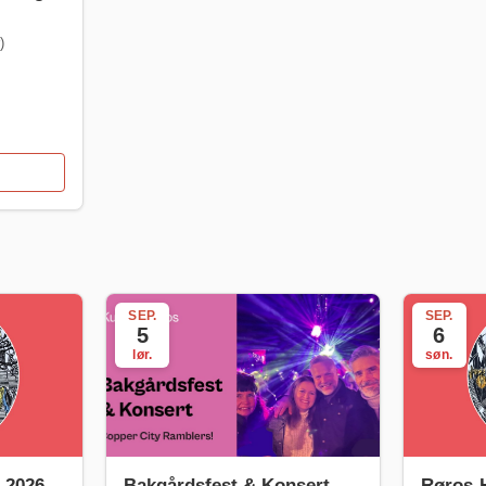
)
SEP.
SEP.
5
6
lør.
søn.
 2026 -
Bakgårdsfest & Konsert
Røros-H