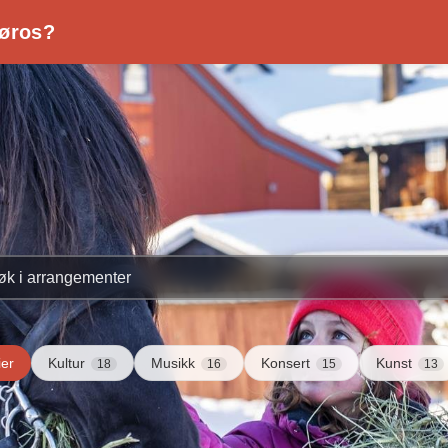
Røros?
 Røros?
ier
Kultur
Musikk
Konsert
Kunst
18
16
15
13