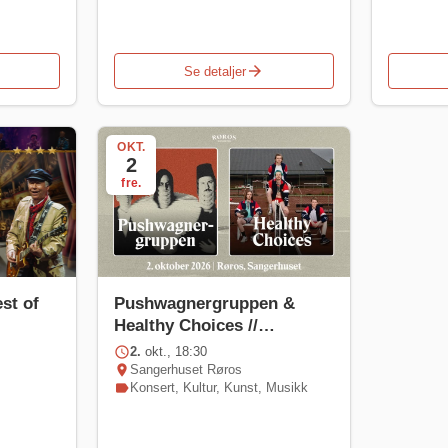
arrow_forward
Se detaljer
OKT.
2
fre.
st of
Pushwagnergruppen &
Healthy Choices //
Sangerhuset Røros
schedule
2.
okt., 18:30
location_on
Sangerhuset Røros
label
Konsert
,
Kultur
,
Kunst
,
Musikk