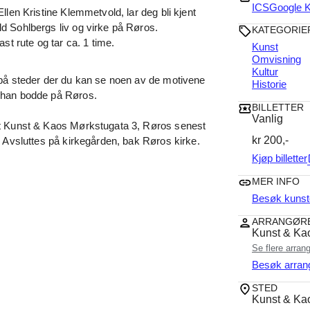
ICS
Google K
llen Kristine Klemmetvold, lar deg bli kjent
 Sohlbergs liv og virke på Røros.
KATEGORIE
ast rute og tar ca. 1 time.
Kunst
Omvisning
Kultur
på steder der du kan se noen av de motivene
Historie
 han bodde på Røros.
BILLETTER
Vanlig
t Kunst & Kaos Mørkstugata 3, Røros senest
kr 200,-
. Avsluttes på kirkegården, bak Røros kirke.
Kjøp billetter
op
MER INFO
Besøk kunst
ARRANGØR
Kunst & Ka
Se flere arran
Besøk arran
STED
Kunst & Ka