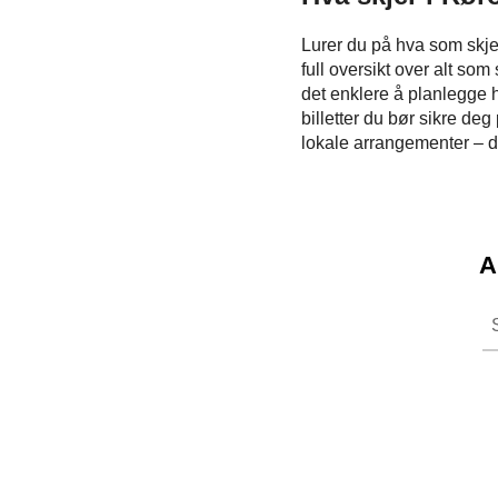
Lurer du på hva som skjer
full oversikt over alt so
det enklere å planlegge h
billetter du bør sikre deg
lokale arrangementer – de
A