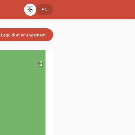
EN
le
Legg til et arrangement
fullscreen