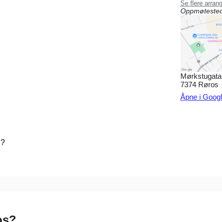
Se flere arran
Oppmøtested
Mørkstugata
7374 Røros
Åpne i Goog
d?
os?