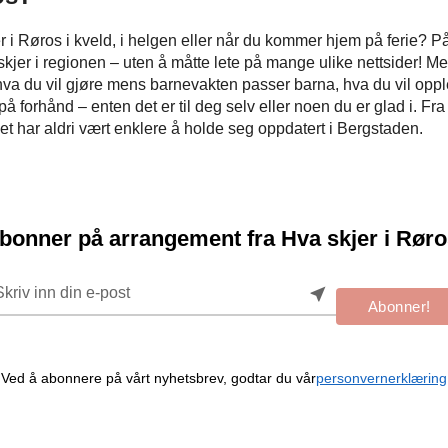
 i Røros i kveld, i helgen eller når du kommer hjem på ferie? På
m skjer i regionen – uten å måtte lete på mange ulike nettsider! M
va du vil gjøre mens barnevakten passer barna, hva du vil opple
 på forhånd – enten det er til deg selv eller noen du er glad i. Fra 
t har aldri vært enklere å holde seg oppdatert i Bergstaden.
bonner på arrangement fra Hva skjer i Røro
near_me
Abonner!
Ved å abonnere på vårt nyhetsbrev, godtar du vår
personvernerklæring