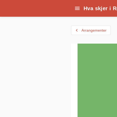
menu
Hva skjer i 
navigate_before
Arrangementer