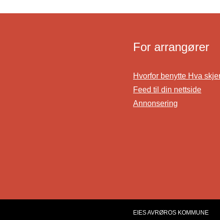
For arrangører
Hvorfor benytte Hva skje
Feed til din nettside
Annonsering
EIES AV
RØROS KOMMUNE