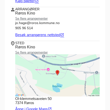
Kjøp billetter
open_in_new
ARRANGØRER
Røros Kino
Se flere arrangementer
jo.hage@roros.kommune.no
905 96 514
Besøk arrangørens nettsted
open_in_new
STED
Røros Kino
Se flere arrangementer
Ol-klemmetsaveien 50
7374 Røros
Åpne i Google Maps
open_in_new