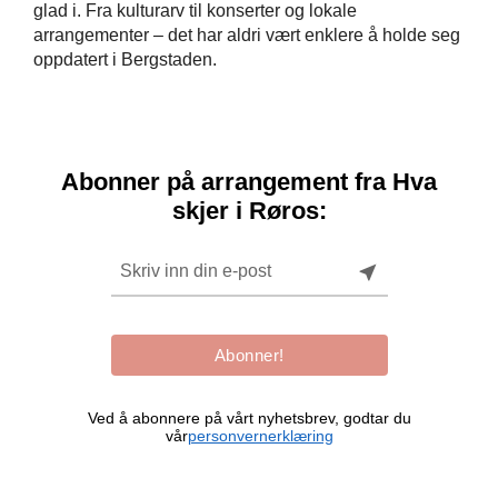
glad i. Fra kulturarv til konserter og lokale
arrangementer – det har aldri vært enklere å holde seg
oppdatert i Bergstaden.
Abonner på arrangement fra Hva
skjer i Røros:
near_me
Abonner!
Ved å abonnere på vårt nyhetsbrev, godtar du
vår
personvernerklæring