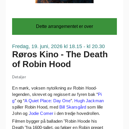
Dette arrangementet er over
Fredag, 19. juni, 2026
kl 18.15 - kl 20.30
Røros Kino - The Death
of Robin Hood
Detaljer
En mørk, voksen nytolkning av Robin Hood-
legenden, skrevet og regissert av fyren bak “
Pi
g
” og “
A Quiet Place: Day One
”.
Hugh Jackman
spiller Robin Hood, med
Bill Skarsgård
som lille
John og
Jodie Comer
i den tredje hovedrollen.
Filmen bygger på balladen "Robin Hoode his
Death "fra 1600-tallet, og følger en Robin preget